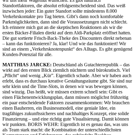
wir uns mehr Wagemut wünschen. Es gibt natürlich
Standortfaktoren, die absolut erfolgsentscheidend sind. Das weiß
inzwischen jeder: Ein guter Standort sollte mindestens 8.000
Verkehrskontakte pro Tag bieten. Gibt’s dann noch komfortable
Parkmöglichkeiten, dann sind die Voraussetzungen nicht schlecht.
Ich erinnere mich gut an die skeptischen Reaktionen als wir die
ersten Bäcker-Filialen direkt auf dem Aldi-Parkplatz eröffnet hatten.
Die gut sortierte Frisch-Back-Theke des Discounters direkt nebenan
– kann das funktionieren? Ja, klar! Und wie das funktioniert! Wir
sind an einem „Verkehrsknotenpunkt“ des Alltags. Es gibt genügend
Kunden-Potenzial für alle.
MATTHIAS JARCKE:
Deutschland als Gutachterrepublik – das
wirkt auf den ersten Blick ziemlich nüchtern und bürokratisch. Viel
„Pflicht“ und wenig „Kür”. Eigentlich schade. Aber wir haben auch
erlebt, dass es durchaus kreative Gestaltungsräume gibt. Sie sind nur
sehr klein und die Time-Slots, in denen wir was bewegen können,
sind winzig. Das heißt, wir müssen extrem schnell sein: Gibt es
einen Flächenentwicklungsplan, dann müssen möglichst frühzeitig
ein paar entscheidende Faktoren zusammenkommen: Wir brauchen
einen Bauherren, ein Businessmodell, eine geniale Idee, ein
tragfähiges zukunftssicheres und nachhaltiges Konzept, eine solide
Finanzierung – und eine richtig gute Visualisierung. Damit können
wir punkten. BORIS WEHR: Eigentlich ist es genau das, was uns
als Team stark macht: die Kombination der unterschiedlichsten