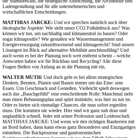
die Standortwahl, die strategische Ausrichtung, die Architektur und
Ladengestaltung und für alle unternehmerischen und
wirtschaftlichen Entscheidungen.
MATTHIAS JARCKE:
Und wir sprechen natürlich auch über
ökologische Aspekte: Wie sieht unser CO2 Fußabdruck aus? Was
können wir tun, um nachhaltig und klimaneutral zu bauen? Oder
sogar klimapositiv? Wie gestalten wir Wassermanagement und
Energieversorgung zukunftsweisend und klimagerecht? Sind unsere
Lösungen im Blick auf alternative Mobilität anschlussfähig? Und
auch wenn es bei der Planung noch weit entfernt scheint – welche
Antworten haben wir für Rückbau und Recycling? Alle diese
Fragen fließen von Anfang an in die Planung mit ein.
WALTER MUTH:
Und doch geht es bei allem strategischen
Denken, Beraten, Planen und Bauen immer um das Eine: ums
Essen. Um Geschmack und Genießen. Vielleicht spielt deswegen
auch das „Bauchgefühl“ eine entscheidende Rolle: Manchmal sieht
man einen Bebauungsplan und spürt instinktiv, was hier zu tun ist.
Oder es bieten sich einmalige Chancen, die man sofort ergreifen
muss. Die kommen nie wieder. Hier sind wir ganz nah dran und
unglaublich schnell. Jeder mit seiner Profession und Leidenschaft.
MATTHIAS JARCKE: Und wenn wir den richtigen Bauherren mit
an Bord haben, dann kann etwas ganz Besonderes und Einzigartiges
entstehen. Die Backprozesse und gastronomischen