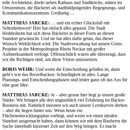
tolle Architektur, direkt neben Rathaus und Stadtkirche, mitten im
Ortszentrum, die Bäckerei als stadtbildprägendes Begegnungs- und
Kommunikationszentrum. Großartig …
MATTHIAS JARCKE:
… und ein echter Glücksfall mit
Seltenheitswert! Hier hat einfach alles gepasst. Die Stadt
Heddesheim hat sich diese Bäckerei in dieser Form an diesen
Standort gewünscht. Und sie hat alles dafür getan, das dieser
Wunsch Wirklichkeit wird. Die Stadtverwaltung hat unsere Görtz-
Projekte in der Metropolregion Rhein Neckar mit großer
Aufmerksamkeit verfolgt. Offensichtlich waren alle überzeugt, dass
wir die Richtigen sind, um diese Vision umzusetzen.
BORIS WEHR:
Und wenn die Entscheidung gefallen ist, dann
geht’s wie das Brezelbacken: Schnelligkeit ist alles. Lange
Planungs- und Entscheidungsphasen sind leider ganz oft das Aus für
eine gute Idee.
MATTHIAS JARCKE:
Ja – aber genau hier liegt ja unsere große
Stärke: Wir bringen alle drei unglaublich viel Erfahrung im Bäcker-
Business mit. Natürlich mussten wir auch unsere Lernkurven drehen
– aber die liegen hinter uns. Wenn heute ein
Flächenentwicklungsplan vorliegt, und wenn wir einen idealen
Standort ausgemacht haben, dann können wir mit dem Bauherrn die
Sache innerhalb kürzester Zeit auf den Weg bringen. Es macht