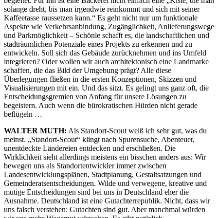
begleitet. Für ihn ist eine Bäckerei nicht einfach eine „Kiste, die man
solange dreht, bis man irgendwie reinkommt und sich mit seiner
Kaffeetasse raussetzen kann.“ Es geht nicht nur um funktionale
Aspekte wie Verkehrsanbindung, Zugänglichkeit, Anlieferungswege
und Parkmöglichkeit – Schönle schafft es, die landschaftlichen und
stadträumlichen Potenziale eines Projekts zu erkennen und zu
entwickeln. Soll sich das Gebäude zurücknehmen und ins Umfeld
integrieren? Oder wollen wir auch architektonisch eine Landmarke
schaffen, die das Bild der Umgebung prägt? Alle diese
Überlegungen fließen in die ersten Konzeptionen, Skizzen und
Visualisierungen mit ein. Und das sitzt. Es gelingt uns ganz oft, die
Entscheidungsgremien von Anfang für unsere Lösungen zu
begeistern. Auch wenn die bürokratischen Hürden nicht gerade
beflügeln …
WALTER MUTH:
Als Standort-Scout weiß ich sehr gut, was du
meinst. „Standort-Scout“ klingt nach Spurensuche, Abenteuer,
unentdeckte Ländereien entdecken und erschließen. Die
Wirklichkeit sieht allerdings meistens ein bisschen anders aus: Wir
bewegen uns als Standortentwickler immer zwischen
Landesentwicklungsplänen, Stadtplanung, Gestaltsatzungen und
Gemeinderatsentscheidungen. Wilde und verwegene, kreative und
mutige Entscheidungen sind bei uns in Deutschland eher die
Ausnahme. Deutschland ist eine Gutachterrepublik. Nicht, dass wir
uns falsch verstehen: Gutachten sind gut. Aber manchmal würden