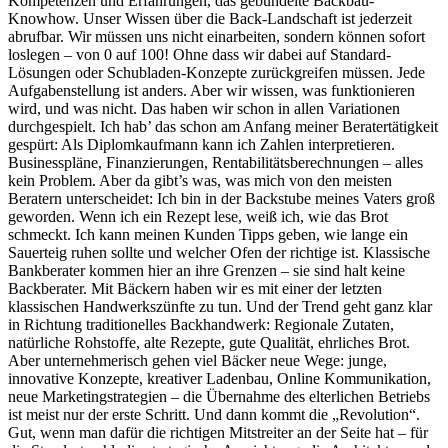
Kompetenzen und Erfahrungen, das gebündelte Backbau-
Knowhow. Unser Wissen über die Back-Landschaft ist jederzeit
abrufbar. Wir müssen uns nicht einarbeiten, sondern können sofort
loslegen – von 0 auf 100! Ohne dass wir dabei auf Standard-
Lösungen oder Schubladen-Konzepte zurückgreifen müssen. Jede
Aufgabenstellung ist anders. Aber wir wissen, was funktionieren
wird, und was nicht. Das haben wir schon in allen Variationen
durchgespielt. Ich hab’ das schon am Anfang meiner Beratertätigkeit
gespürt: Als Diplomkaufmann kann ich Zahlen interpretieren.
Businesspläne, Finanzierungen, Rentabilitätsberechnungen – alles
kein Problem. Aber da gibt’s was, was mich von den meisten
Beratern unterscheidet: Ich bin in der Backstube meines Vaters groß
geworden. Wenn ich ein Rezept lese, weiß ich, wie das Brot
schmeckt. Ich kann meinen Kunden Tipps geben, wie lange ein
Sauerteig ruhen sollte und welcher Ofen der richtige ist. Klassische
Bankberater kommen hier an ihre Grenzen – sie sind halt keine
Backberater. Mit Bäckern haben wir es mit einer der letzten
klassischen Handwerkszünfte zu tun. Und der Trend geht ganz klar
in Richtung traditionelles Backhandwerk: Regionale Zutaten,
natürliche Rohstoffe, alte Rezepte, gute Qualität, ehrliches Brot.
Aber unternehmerisch gehen viel Bäcker neue Wege: junge,
innovative Konzepte, kreativer Ladenbau, Online Kommunikation,
neue Marketingstrategien – die Übernahme des elterlichen Betriebs
ist meist nur der erste Schritt. Und dann kommt die „Revolution“.
Gut, wenn man dafür die richtigen Mitstreiter an der Seite hat – für